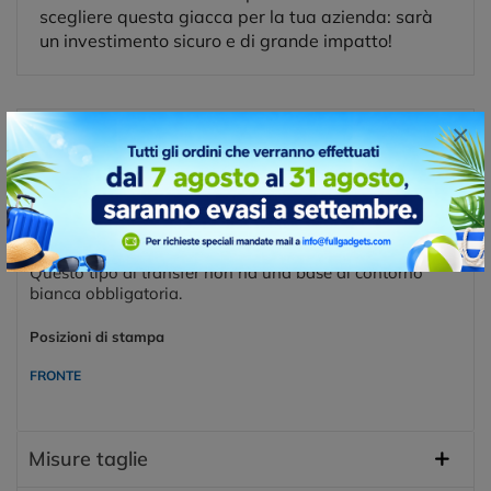
scegliere questa giacca per la tua azienda: sarà
un investimento sicuro e di grande impatto!
×
Posizioni e tecniche di stampa
TRANSFER DIGITALE DTF
Transfer digitale DTF, è una tecnica moderna molto utile
quando si devono stampare pochi pezzi a tanti colori.
Questo tipo di transfer non ha una base di contorno
bianca obbligatoria.
Posizioni di stampa
FRONTE
Misure taglie