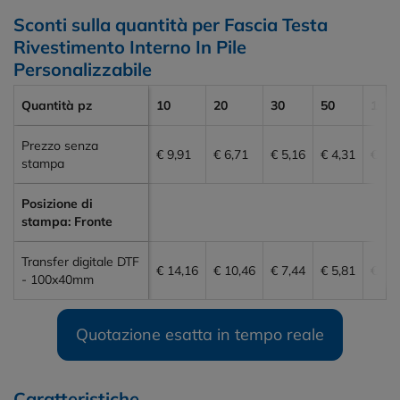
Sconti sulla quantità per Fascia Testa
Rivestimento Interno In Pile
Personalizzabile
Quantità pz
10
20
30
50
100
Prezzo senza
€ 9,91
€ 6,71
€ 5,16
€ 4,31
€ 4,0
stampa
Posizione di
stampa: Fronte
Transfer digitale DTF
€ 14,16
€ 10,46
€ 7,44
€ 5,81
€ 5,3
- 100x40mm
Quotazione esatta in tempo reale
Caratteristiche