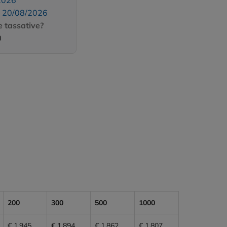
2026
:
20/08/2026
 tassative?
0
200
300
500
1000
€ 1,945
€ 1,894
€ 1,862
€ 1,807