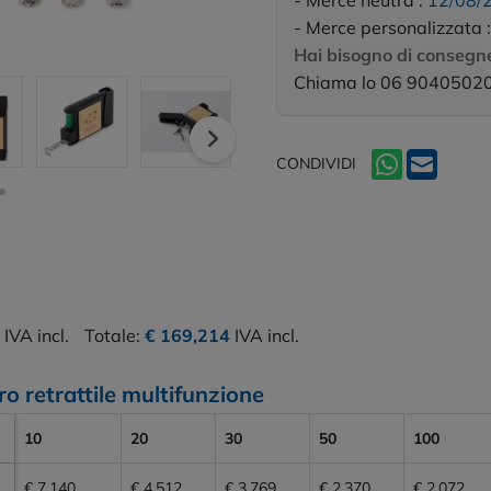
- Merce neutra :
12/08/
- Merce personalizzata 
Hai bisogno di consegne
Chiama lo 06 9040502
CONDIVIDI
IVA incl.
Totale:
€ 169,214
IVA incl.
o retrattile multifunzione
10
20
30
50
100
€ 7,140
€ 4,512
€ 3,769
€ 2,370
€ 2,072