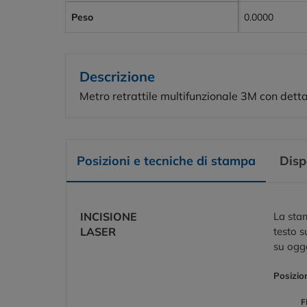
Peso
0.0000
Descrizione
Metro retrattile multifunzionale 3M con dettag
Posizioni e tecniche di stampa
Disp
INCISIONE
La stam
LASER
testo s
su ogge
Posizio
F