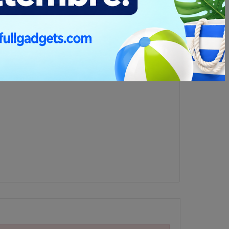
 tridimensionale su una superficie, solitamente
e chiamata "doming resin" o "doming gel".