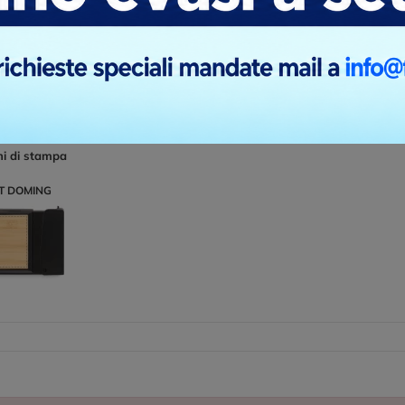
 di finitura utilizzata per applicare un rivestimento trasparente e
hette, adesivi o oggetti promozionali. Questa tecnica viene anch
ni di stampa
T DOMING