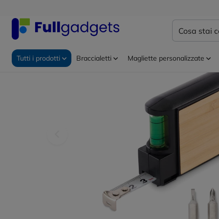
Home
Gadget personalizzati
Attrezzi da lavoro
Tutti i prodotti
Braccialetti
Magliette personalizzate