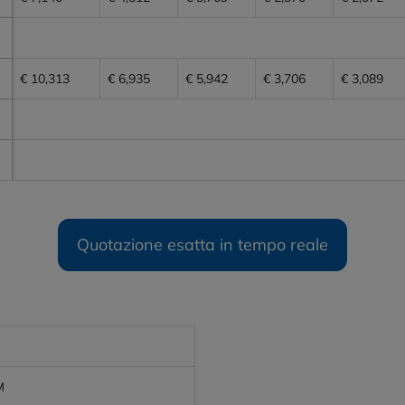
€ 10,313
€ 6,935
€ 5,942
€ 3,706
€ 3,089
Quotazione esatta in tempo reale
M