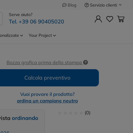
Servizio clienti
Blog
Precedente
Successivo
Serve aiuto?
Tel. +39 06 90405020
trattile
Cod.
MO2533
onalizzate
Your Project
Bozza grafica prima della stampa
Calcola preventivo
Vuoi provare il prodotto?
ordina un campione neutro
(0)
vista
ordinando