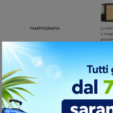
TAMPOGRAFIA
La tamp
o irreg
prodott
Posizio
F
ADESIVO
Adesivo
DIGITALE
Posizio
FRON