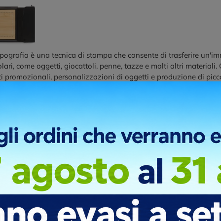
ografia è una tecnica di stampa che consente di trasferire un'im
olari, come oggetti, giocattoli, penne, tazze e molti altri material
i promozionali, personalizzazioni di oggetti e produzione di piccol
ni di stampa
RONT
BACK
 digitale fustellato stampato con stampanti plotter a colori
ni di stampa
T DOMING