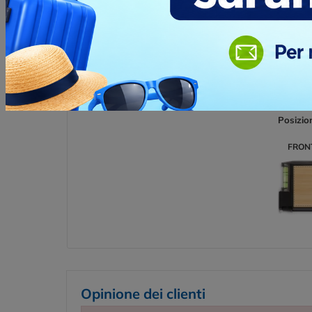
ETICHETTA
tecnica
ADESIVA
su etic
RESINATA
Posizio
FRON
Opinione dei clienti