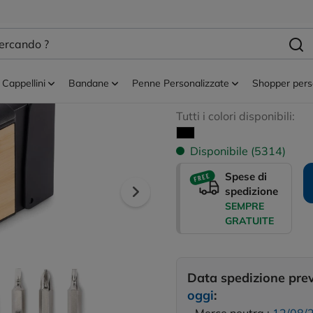
Metri e flessometri personalizzati
CINTA - Metro re
multifunzione
Cappellini
Bandane
Penne Personalizzate
Shopper pers
Tutti i colori disponibili:
Disponibile (5314)
Spese di
spedizione
SEMPRE
GRATUITE
Data spedizione pre
oggi
: