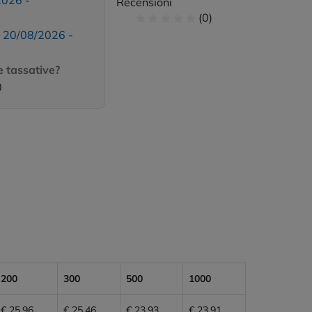
2026
-
Recensioni
(0)
:
20/08/2026
-
 tassative?
0
200
300
500
1000
€ 25,96
€ 25,46
€ 23,93
€ 23,91