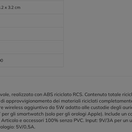
8.2 x 3.2 cm
00
ole, realizzato con ABS riciclato RCS. Contenuto totale ricicl
di approvvigionamento dei materiali riciclati completamente c
wireless aggiuntivo da 5W adatto alle custodie degli auricolar
 per gli smartwatch (solo per gli orologi Apple). Include un c
 Articolo e accessori 100% senza PVC. Input: 9V/3A per un ut
ologio: 5V/0,5A.