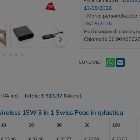
- Merce neutra :
13/08/
13/08/2026
- Merce personalizzata 
28/08/2026
Hai bisogno di consegne
Chiama lo 06 9040502
CONDIVIDI
IVA incl.
Totale:
€ 913,37
IVA incl.
wireless 15W 3 in 1 Swiss Peac in rplastica
10
20
30
50
100
€ 33,46
€ 32,48
€ 29,77
€ 26,99
€ 26,05