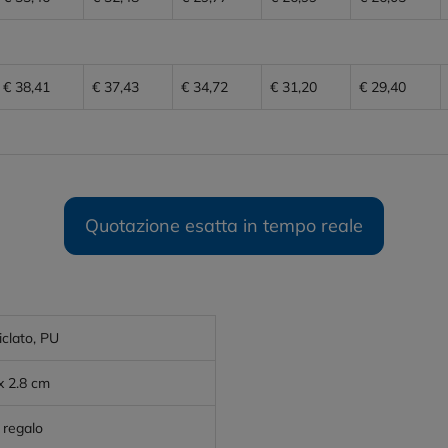
€ 38,41
€ 37,43
€ 34,72
€ 31,20
€ 29,40
Quotazione esatta in tempo reale
iclato, PU
 x 2.8 cm
 regalo