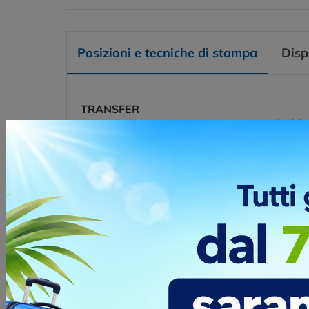
Posizioni e tecniche di stampa
Disp
TRANSFER
DIGITALE
Posizio
RETRO
TRANSFER
SERIGRAFICO
Posizio
RETRO