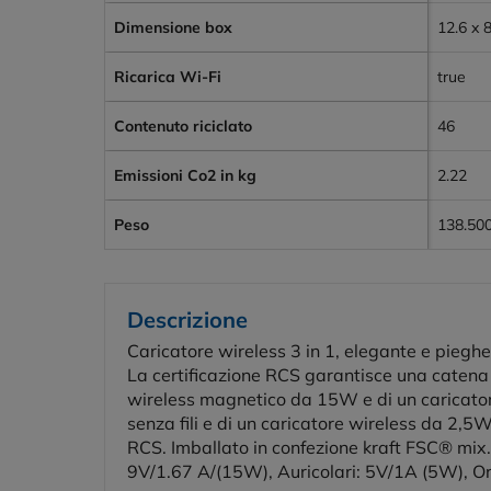
Dimensione box
12.6 x 
Ricarica Wi-Fi
true
Contenuto riciclato
46
Emissioni Co2 in kg
2.22
Peso
138.50
Descrizione
Caricatore wireless 3 in 1, elegante e pieghev
La certificazione RCS garantisce una catena 
wireless magnetico da 15W e di un caricatore 
senza fili e di un caricatore wireless da 2,5W
RCS. Imballato in confezione kraft FSC® mix.
9V/1.67 A/(15W), Auricolari: 5V/1A (5W), Or