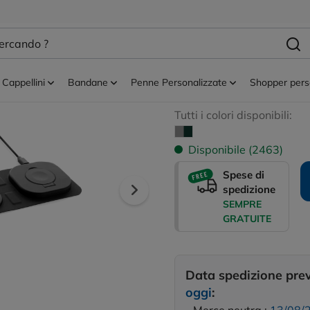
rie wireless
Caricatore wire
Swiss Peac in r
Cappellini
Bandane
Penne Personalizzate
Shopper pers
Tutti i colori disponibili:
Disponibile (2463)
Spese di
spedizione
SEMPRE
GRATUITE
Data spedizione pre
oggi
: