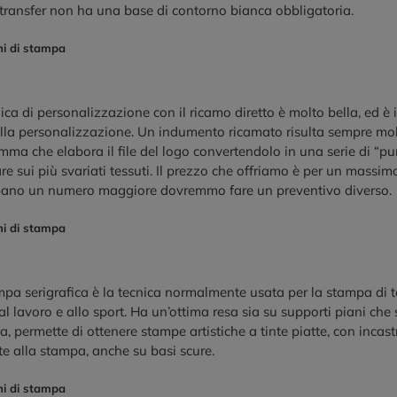
 transfer non ha una base di contorno bianca obbligatoria.
ni di stampa
ica di personalizzazione con il ricamo diretto è molto bella, ed è 
ella personalizzazione. Un indumento ricamato risulta sempre mol
ma che elabora il file del logo convertendolo in una serie di “pu
re sui più svariati tessuti. Il prezzo che offriamo è per un massim
pano un numero maggiore dovremmo fare un preventivo diverso.
ni di stampa
pa serigrafica è la tecnica normalmente usata per la stampa di te
l lavoro e allo sport. Ha un’ottima resa sia su supporti piani che
ta, permette di ottenere stampe artistiche a tinte piatte, con incastr
e alla stampa, anche su basi scure.
ni di stampa