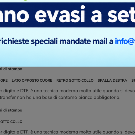
ni di stampa
UORE
LATO OPPOSTO CUORE
SPALLA DESTRA
SPALLA SINISTRA
ica di personalizzazione con il ricamo diretto è molto bella, ed è 
ella personalizzazione. Un indumento ricamato risulta sempre mol
ma che elabora il file del logo convertendolo in una serie di “pu
re sui più svariati tessuti. Il prezzo che offriamo è per un massimo
pano un numero maggiore dovremmo fare un preventivo diverso.
ni di stampa
UORE
LATO OPPOSTO CUORE
RETRO SOTTO COLLO
SPALLA DESTRA
S
r digitale DTF, è una tecnica moderna molto utile quando si devo
 transfer non ha una base di contorno bianca obbligatoria.
ni di stampa
SOTTO COLLO
r digitale DTF, è una tecnica moderna molto utile quando si devo