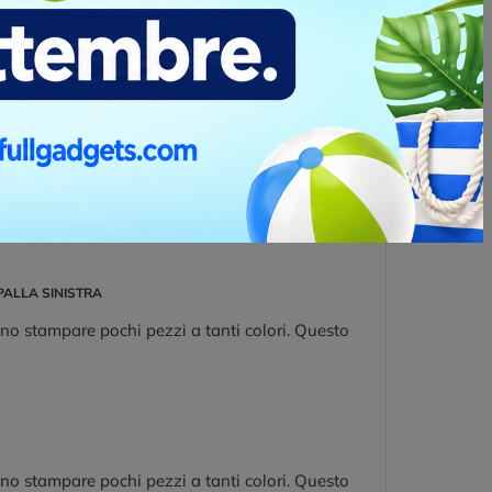
in grado esaltare il capo di abbigliamento e lo
to elegante. Per realizzare un ricamo serve un
nti” che le macchine ricamatrici possono
 di 5.000 punti, in caso di loghi che ne
PALLA SINISTRA
no stampare pochi pezzi a tanti colori. Questo
no stampare pochi pezzi a tanti colori. Questo