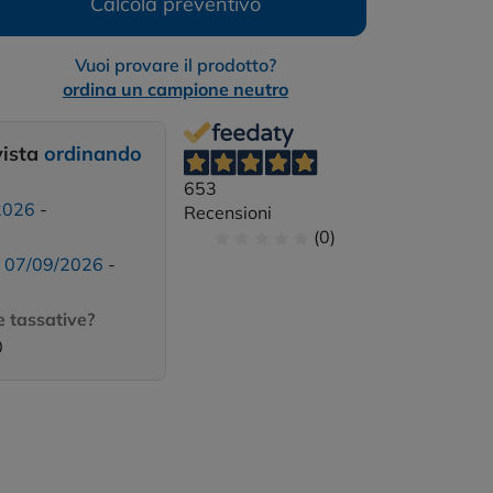
Calcola preventivo
Vuoi provare il prodotto?
ordina un campione neutro
vista
ordinando
653
2026
-
Recensioni
(0)
:
07/09/2026
-
 tassative?
0