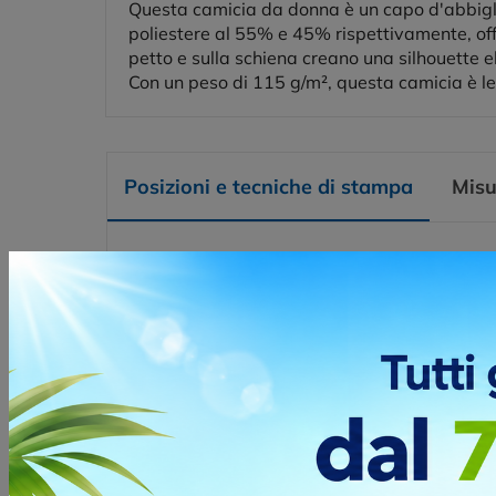
Questa camicia da donna è un capo d'abbiglia
poliestere al 55% e 45% rispettivamente, off
petto e sulla schiena creano una silhouette el
Con un peso di 115 g/m², questa camicia è le
Posizioni e tecniche di stampa
Misu
SERIGRAFIA
La stam
moda, a
richies
Posizio
LATO C
TRANSFER
Transfe
DIGITALE DTF
tipo di