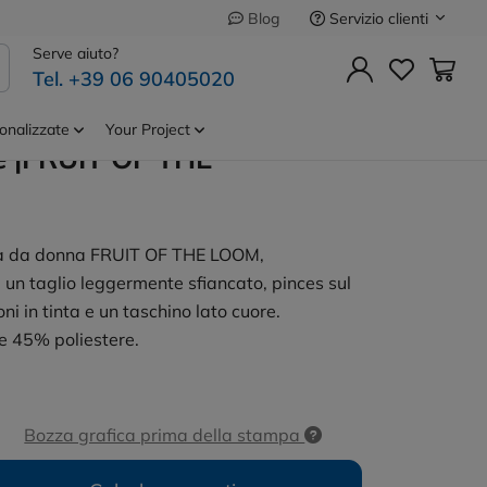
Servizio clienti
Blog
Precedente
Successivo
Serve aiuto?
Tel. +39 06 90405020
pe.Donna 55%
Cod.
FR650120
iestere
onalizzate
Your Project
e |FRUIT OF THE
ga da donna FRUIT OF THE LOOM,
 un taglio leggermente sfiancato, pinces sul
ni in tinta e un taschino lato cuore.
e 45% poliestere.
Bozza grafica prima della stampa