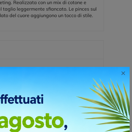
eting. Realizzata con un mix di cotone e
l taglio leggermente sfiancato. Le pinces sul
 lato del cuore aggiungono un tocco di stile.
×
ssuti e oggetti dedicati alla promozione alla
 su quelli leggermente concavi e, a seconda della
i di due o più colori.
no stampare pochi pezzi a tanti colori. Questo