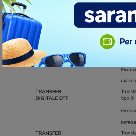
Posizio
LATO C
RICAMO -
La tecn
5.000 PUNTI
stile d
program
applica
svilup
Posizio
LATO C
TRANSFER
Transfe
DIGITALE DTF
tipo di
Posizio
RETRO 
TRANSFER
Transfe