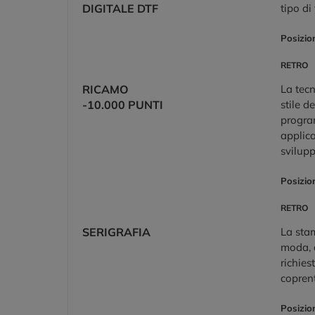
DIGITALE DTF
tipo di
Posizio
RETRO
RICAMO
La tecn
-10.000 PUNTI
stile d
program
applica
svilup
Posizio
RETRO
SERIGRAFIA
La stam
moda, a
richies
coprent
Posizio