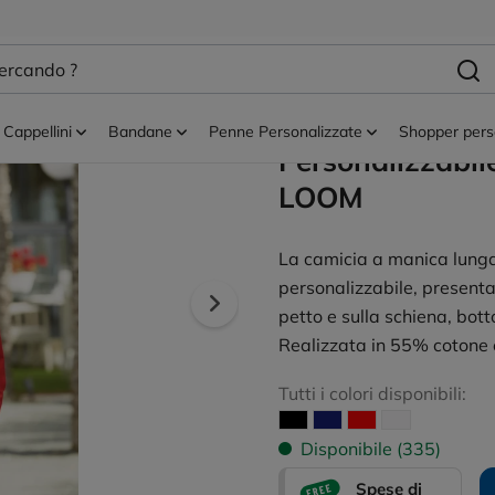
nalizzate
Camicie donna
Camicia M/Lpo
Cotone 45% Pol
Cappellini
Bandane
Penne Personalizzate
Shopper pers
Personalizzabil
LOOM
La camicia a manica lun
personalizzabile, presenta
petto e sulla schiena, botto
Realizzata in 55% cotone 
Tutti i colori disponibili:
Disponibile (335)
Spese di