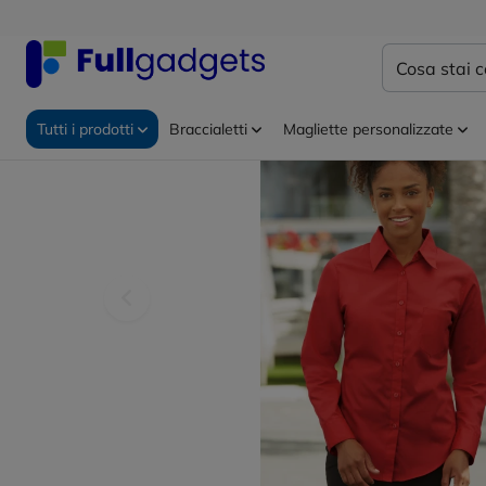
Home
Abbigliamento personalizzato
Camicie perso
Tutti i prodotti
Braccialetti
Magliette personalizzate