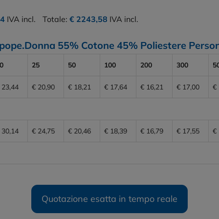
44
IVA incl.
Totale:
€ 2243,58
IVA incl.
M/Lpope.Donna 55% Cotone 45% Poliestere Perso
0
25
50
100
200
300
5
 23,44
€ 20,90
€ 18,21
€ 17,64
€ 16,21
€ 17,00
€
 30,14
€ 24,75
€ 20,46
€ 18,39
€ 16,79
€ 17,55
€
Quotazione esatta in tempo reale