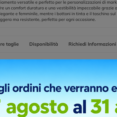
mento versatile e perfetto per le personalizzazioni di mark
re un comfort duraturo e una vestibilità impeccabile grazie a
egante e femminile, mentre i bottoni in tinta e il taschino sul
ggera ma resistente, perfetta per ogni occasione.
re taglie
Disponibilità
Richiedi Informazioni
pa serigrafica è la tecnica normalmente usata per la stampa di te
l lavoro e allo sport. Ha un’ottima resa sia su supporti piani che
ta, permette di ottenere stampe artistiche a tinte piatte, con incastr
ni di stampa
UORE
LATO OPPOSTO CUORE
RETRO SOTTO COLLO
RETRO
r digitale DTF, è una tecnica moderna molto utile quando si devo
 transfer non ha una base di contorno bianca obbligatoria.