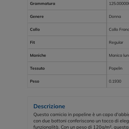
Grammatura
125.00000
Genere
Donna
Collo
Collo Fran
Fit
Regular
Maniche
Manica lu
Tessuto
Popelin
Peso
0.1930
Descrizione
Questa camicia in popeline è un capo d'abbigl
con due bottoni conferiscono un tocco di elega
funzionalità. Con un peso di 120g/m², questa 