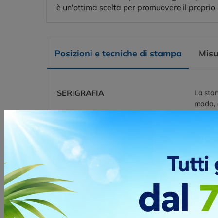
è un'ottima scelta per promuovere il proprio 
Posizioni e tecniche di stampa
Misu
SERIGRAFIA
La stam
moda, a
richies
Posizio
LATO C
TRANSFER
Transfe
DIGITALE DTF
tipo di
Posizio