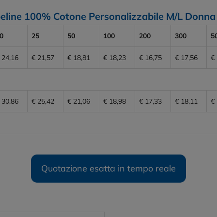
Popeline 100% Cotone Personalizzabile M/L Do
0
25
50
100
200
300
5
 24,16
€ 21,57
€ 18,81
€ 18,23
€ 16,75
€ 17,56
€
 30,86
€ 25,42
€ 21,06
€ 18,98
€ 17,33
€ 18,11
€
Quotazione esatta in tempo reale