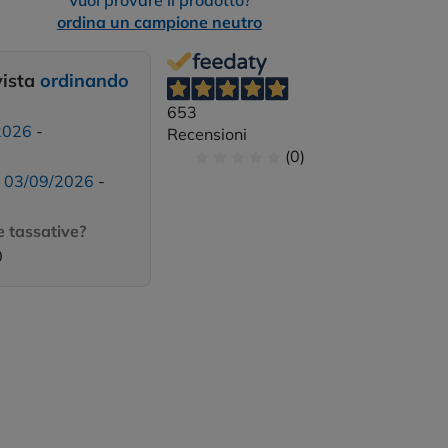
Vuoi provare il prodotto?
ordina un campione neutro
vista
ordinando
653
2026
-
Recensioni
(0)
:
03/09/2026
-
 tassative?
0