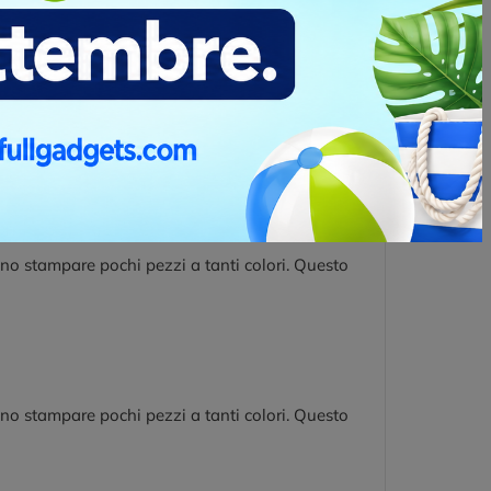
in grado esaltare il capo di abbigliamento e lo
to elegante. Per realizzare un ricamo serve un
nti” che le macchine ricamatrici possono
 di 5.000 punti, in caso di loghi che ne
PALLA SINISTRA
no stampare pochi pezzi a tanti colori. Questo
no stampare pochi pezzi a tanti colori. Questo