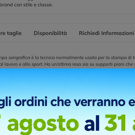
brand con stile e classe.
re taglie
Disponibilità
Richiedi Informazioni
pa serigrafica è la tecnica normalmente usata per la stampa di te
l lavoro e allo sport. Ha un’ottima resa sia su supporti piani che
ta, permette di ottenere stampe artistiche a tinte piatte, con incastr
ni di stampa
UORE
LATO OPPOSTO CUORE
RETRO SOTTO COLLO
RETRO
r digitale DTF, è una tecnica moderna molto utile quando si devo
 transfer non ha una base di contorno bianca obbligatoria.
ni di stampa