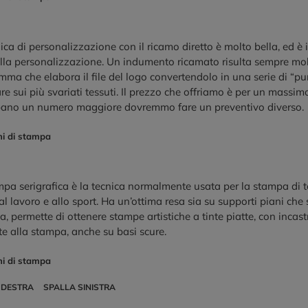
ica di personalizzazione con il ricamo diretto è molto bella, ed è 
ella personalizzazione. Un indumento ricamato risulta sempre mol
ma che elabora il file del logo convertendolo in una serie di “pu
re sui più svariati tessuti. Il prezzo che offriamo è per un massim
pano un numero maggiore dovremmo fare un preventivo diverso.
ni di stampa
pa serigrafica è la tecnica normalmente usata per la stampa di te
l lavoro e allo sport. Ha un’ottima resa sia su supporti piani che
ta, permette di ottenere stampe artistiche a tinte piatte, con incastr
e alla stampa, anche su basi scure.
ni di stampa
 DESTRA
SPALLA SINISTRA