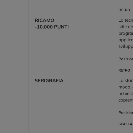
RETRO
RICAMO
La tecn
-10.000 PUNTI
stile d
program
applica
svilup
Posizio
RETRO
SERIGRAFIA
La stam
moda, a
richies
coprent
Posizio
SPALLA