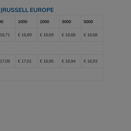
nna |RUSSELL EUROPE
00
1000
2000
3000
5000
 16,71
€ 16,69
€ 16,69
€ 16,68
€ 16,68
 17,09
€ 17,01
€ 16,95
€ 16,94
€ 16,93