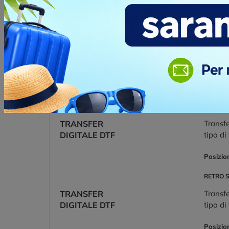
LATO C
RICAMO -
La tecn
5.000 PUNTI
stile d
program
applica
svilup
Posizio
LATO C
TRANSFER
Transfe
DIGITALE DTF
tipo di
Posizio
RETRO 
TRANSFER
Transfe
DIGITALE DTF
tipo di
Posizio