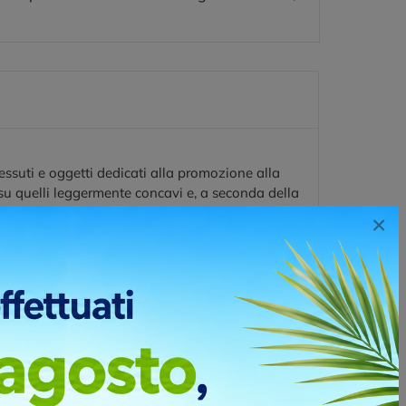
ssuti e oggetti dedicati alla promozione alla
 su quelli leggermente concavi e, a seconda della
i di due o più colori.
×
no stampare pochi pezzi a tanti colori. Questo