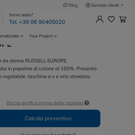
Servizio clienti
Blog
Precedente
Successivo
Serve aiuto?
Tel. +39 06 90405020
ne 100% Cotone
Cod.
JE936F
le M/L Donna
onalizzate
Your Project
OPE
ga da donna RUSSELL EUROPE,
zata in popeline di cotone al 100%. Presenta
no regolabile, taschino a v e orlo stondato.
Bozza grafica prima della stampa
Calcola preventivo