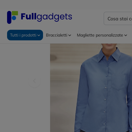
Home
Abbigliamento personalizzato
Camicie perso
Tutti i prodotti
Braccialetti
Magliette personalizzate