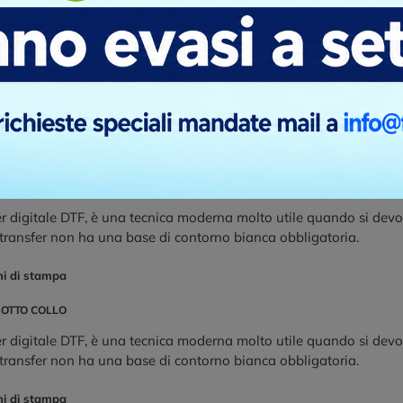
UORE
LATO OPPOSTO CUORE
SPALLA DESTRA
SPALLA SINISTRA
ica di personalizzazione con il ricamo diretto è molto bella, ed è 
ella personalizzazione. Un indumento ricamato risulta sempre mol
ma che elabora il file del logo convertendolo in una serie di “pu
re sui più svariati tessuti. Il prezzo che offriamo è per un massimo
pano un numero maggiore dovremmo fare un preventivo diverso.
ni di stampa
UORE
LATO OPPOSTO CUORE
RETRO SOTTO COLLO
SPALLA DESTRA
S
r digitale DTF, è una tecnica moderna molto utile quando si devo
 transfer non ha una base di contorno bianca obbligatoria.
ni di stampa
SOTTO COLLO
r digitale DTF, è una tecnica moderna molto utile quando si devo
 transfer non ha una base di contorno bianca obbligatoria.
ni di stampa