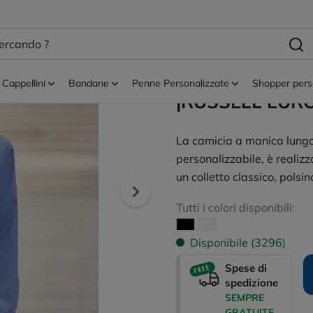
nalizzate
Camicie donna
Camicia Popeli
Personalizzabi
Cappellini
Bandane
Penne Personalizzate
Shopper pers
|RUSSELL EUR
La camicia a manica lun
personalizzabile, è realiz
un colletto classico, polsi
Tutti i colori disponibili:
Disponibile (3296)
Spese di
spedizione
SEMPRE
GRATUITE