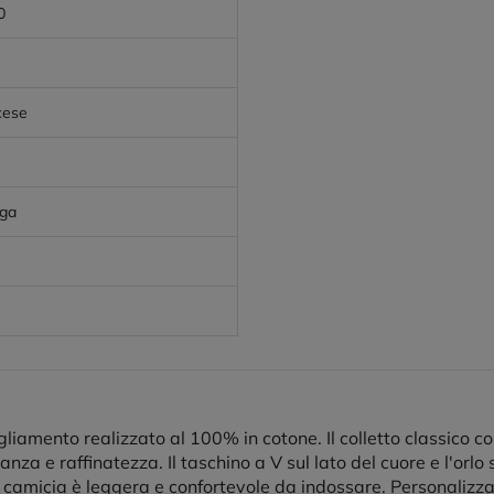
0
cese
nga
iamento realizzato al 100% in cotone. Il colletto classico co
nza e raffinatezza. Il taschino a V sul lato del cuore e l'orl
camicia è leggera e confortevole da indossare. Personalizzabi