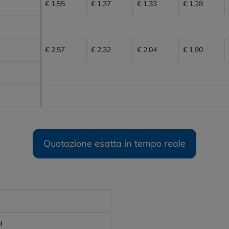
€ 1,55
€ 1,37
€ 1,33
€ 1,28
€ 2,57
€ 2,32
€ 2,04
€ 1,90
Quotazione esatta in tempo reale
M