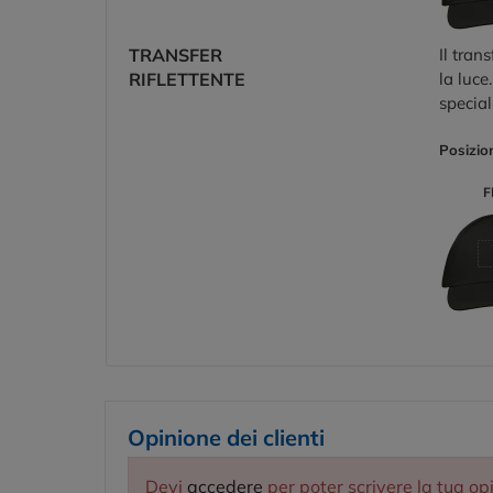
TRANSFER
Il tran
RIFLETTENTE
la luce
speciali
Posizio
F
Opinione dei clienti
Devi
accedere
per poter scrivere la tua op