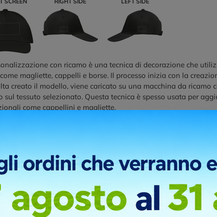
T SCREEN
RIGHT SIDE
LEFT SIDE
onalizzazione con ricamo è una tecnica di decorazione che utilizza
 come magliette, cappelli e borse. Il processo inizia con la creazi
ta creato il modello, viene caricato su una macchina da ricamo c
 sul tessuto selezionato. Questa tecnica è spesso usata per aggi
onali come cappellini e magliette.
ni di stampa
RONT
RIGHT SIDE
LEFT SIDE
BACK
sfer serigrafico è un processo di stampa che utilizza una combinaz