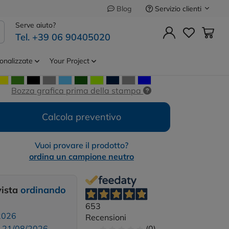
Servizio clienti
Blog
Precedente
Successivo
Serve aiuto?
Tel. +39 06 90405020
no a 5 pannelli
Cod.
MO1447
onalizzate
Your Project
Bozza grafica prima della stampa
Calcola preventivo
Vuoi provare il prodotto?
ordina un campione neutro
vista
ordinando
653
2026
Recensioni
:
21/08/2026
(0)