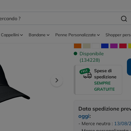
sonalizzati
Cappellini 5 pannelli
BUZZ - Cappelli
Cappellini
Bandane
Penne Personalizzate
Shopper pers
Tutti i colori disponibili:
Disponibile
(134228)
Spese di
spedizione
SEMPRE
GRATUITE
Data spedizione pre
oggi
:
- Merce neutra :
13/08/
- Merce personalizzata 