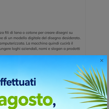
 fili di lana o cotone per creare disegni su
one di un modello digitale del disegno desiderato.
omputerizzata. La macchina quindi cucirà il
ungere loghi aziendali, nomi e slogan a prodotti
×
ione di serigrafia e termo-trasferimento per