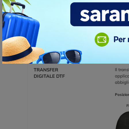
SERIGRAFICO
applic
serigra
Posizio
F
TRANSFER
Il tran
DIGITALE DTF
applica
abbigli
Posizio
F