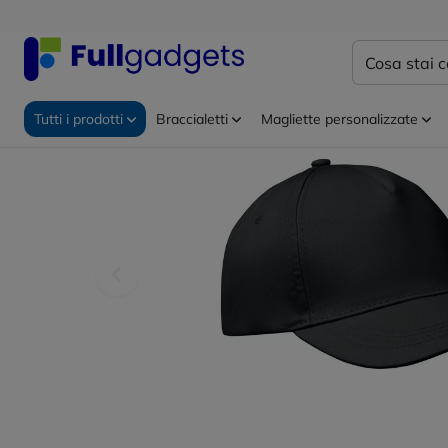
Home
Abbigliamento personalizzato
Cappellini per
Tutti i prodotti
Braccialetti
Magliette personalizzate