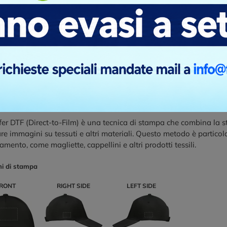
are un'immagine su un determinato materiale. Questa tecnica per
fico a un foglio di trasferimento speciale, che a sua volta viene a
ni di stampa
RONT
RIGHT SIDE
LEFT SIDE
sfer DTF (Direct-to-Film) è una tecnica di stampa che combina la s
re immagini su tessuti e altri materiali. Questo metodo è particol
amento, come magliette, cappellini e altri prodotti tessili.
ni di stampa
RONT
RIGHT SIDE
LEFT SIDE