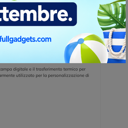
mette di trasferire un'immagine da uno schermo
pplicato sul materiale di stampa desiderato.
tampa digitale e il trasferimento termico per
armente utilizzato per la personalizzazione di