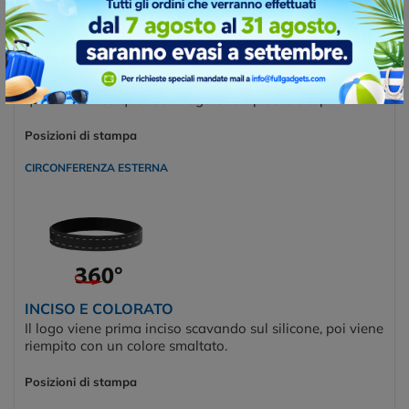
SERIGRAFIA
Stampa serigrafia permette di stampare a più colori
qualsiasi tipo di scritta. Per i braccialetti in silicone si usa
questa tecnica quando il logo è complesso e a più colori.
Posizioni di stampa
CIRCONFERENZA ESTERNA
INCISO E COLORATO
Il logo viene prima inciso scavando sul silicone, poi viene
riempito con un colore smaltato.
Posizioni di stampa