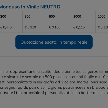
ti Monouso In Vinile NEUTRO
200
300
500
1000
2000
€ 0,440
€ 0,310
€ 0,160
€ 0,115
€ 0,11
Quotazione esatta in tempo reale
 vinile rappresentano la scelta ideale per le tue esigenze di 
 e sicura. Le scatole da 500 pezzi, contenenti foglie da 10 b
ti personalizzati in serigrafia ad 1 colore. Inoltre, puoi scegl
onsegna rapidi, pari a soli 2 giorni, potrai ricevere i braccial
avere i tuoi braccialetti personalizzati in un batter d'occhio