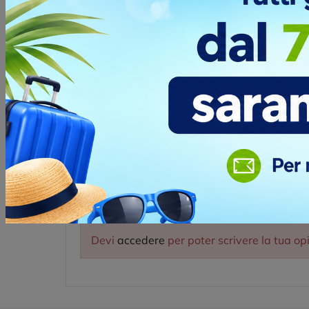
Blu neon
0
Giallo neon
12.000
+ Mostra di più
Opinione dei clienti
Devi
accedere
per poter scrivere la tua op