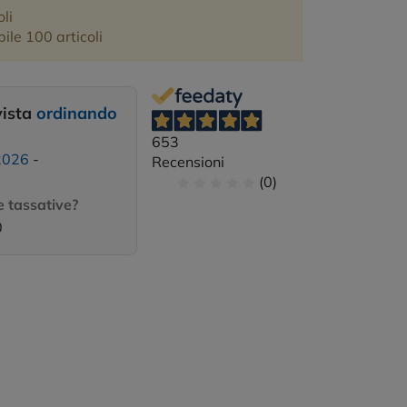
li
ile 100 articoli
vista
ordinando
653
2026
-
Recensioni
(0)
 tassative?
0