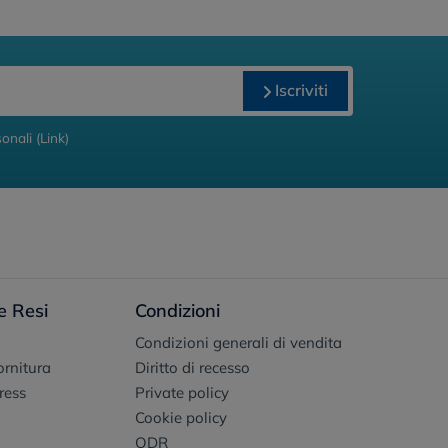
Iscriviti
onali (
Link
)
e Resi
Condizioni
Condizioni generali di vendita
fornitura
Diritto di recesso
ress
Private policy
Cookie policy
ODR