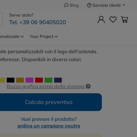
Servizio clienti
Blog
Precedente
Successivo
Serve aiuto?
Tel. +39 06 90405020
ouso In Vinile
Cod.
ID014-
NEUTRO
onalizzate
Your Project
ile personalizzabili con il logo dell'azienda.
nferenze. Disponibili in diversi colori.
Bozza grafica prima della stampa
Calcola preventivo
Vuoi provare il prodotto?
ordina un campione neutro