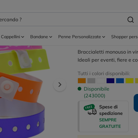
cativi
Braccialetti monouso vinile
Braccialetti Mon
NEUTRO
Cappellini
Bandane
Penne Personalizzate
Shopper pers
Braccialetti monouso in vin
Ideali per eventi, fiere e co
Tutti i colori disponibili:
Disponibile
(243000)
Spese di
spedizione
SEMPRE
GRATUITE