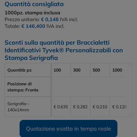
Quantità consigliata
1000pz.
stampa inclusa
Prezzo unitario:
€ 0,146
IVA incl.
Totale:
€ 146,400
IVA incl.
Sconti sulla quantità per Braccialetti
Identificativi Tyvek® Personalizzabili con
Stampa Serigrafia
Quantità pz
100
300
500
1000
20
Posizione di
stampa: Fronte
Serigrafia -
€ 0,635
€ 0,282
€ 0,210
€ 0,120
€ 
140x14mm
Quotazione esatta in tempo reale