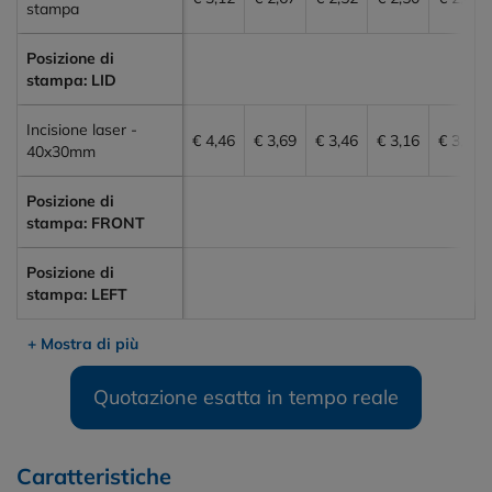
stampa
Posizione di
stampa: LID
Incisione laser -
€ 4,46
€ 3,69
€ 3,46
€ 3,16
€ 3,10
40x30mm
Posizione di
stampa: FRONT
Posizione di
stampa: LEFT
+ Mostra di più
Quotazione esatta in tempo reale
Caratteristiche