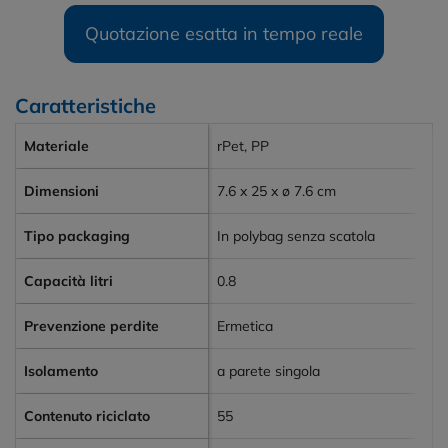
Quotazione esatta in tempo reale
Caratteristiche
Materiale
rPet, PP
Dimensioni
7.6 x 25 x ø 7.6 cm
Tipo packaging
In polybag senza scatola
Capacità litri
0.8
Prevenzione perdite
Ermetica
Isolamento
a parete singola
Contenuto riciclato
55