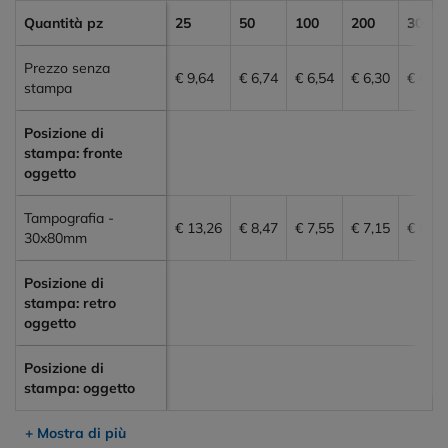
Quantità pz
25
50
100
200
300
Prezzo senza
€ 9,64
€ 6,74
€ 6,54
€ 6,30
€ 6,11
stampa
Posizione di
stampa: fronte
oggetto
Tampografia -
€ 13,26
€ 8,47
€ 7,55
€ 7,15
€ 6,81
30x80mm
Posizione di
stampa: retro
oggetto
Posizione di
stampa: oggetto
+ Mostra di più