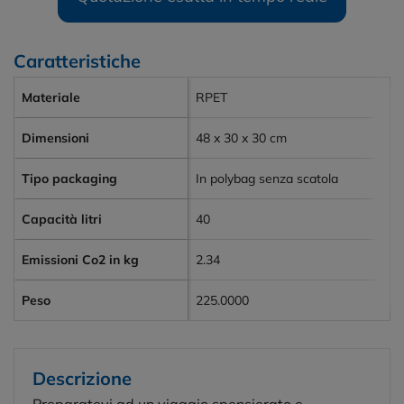
Caratteristiche
Materiale
RPET
Dimensioni
48 x 30 x 30 cm
Tipo packaging
In polybag senza scatola
Capacità litri
40
Emissioni Co2 in kg
2.34
Peso
225.0000
Descrizione
Preparatevi ad un viaggio spensierato e