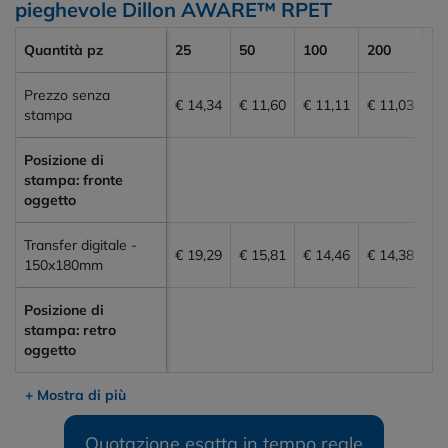
pieghevole Dillon AWARE™ RPET
Quantità pz
25
50
100
200
30
Prezzo senza
€ 14,34
€ 11,60
€ 11,11
€ 11,03
€ 
stampa
Posizione di
stampa: fronte
oggetto
Transfer digitale -
€ 19,29
€ 15,81
€ 14,46
€ 14,38
€ 
150x180mm
Posizione di
stampa: retro
oggetto
+ Mostra di più
Quotazione esatta in tempo reale