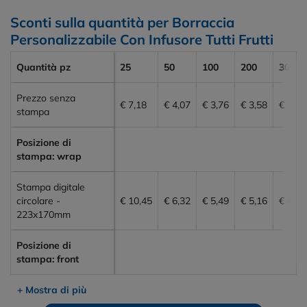
Sconti sulla quantità per Borraccia
Personalizzabile Con Infusore Tutti Frutti
Quantità pz
25
50
100
200
300
Prezzo senza
€ 7,18
€ 4,07
€ 3,76
€ 3,58
€ 3,56
stampa
Posizione di
stampa: wrap
Stampa digitale
circolare -
€ 10,45
€ 6,32
€ 5,49
€ 5,16
€ 4,97
223x170mm
Posizione di
stampa: front
+ Mostra di più