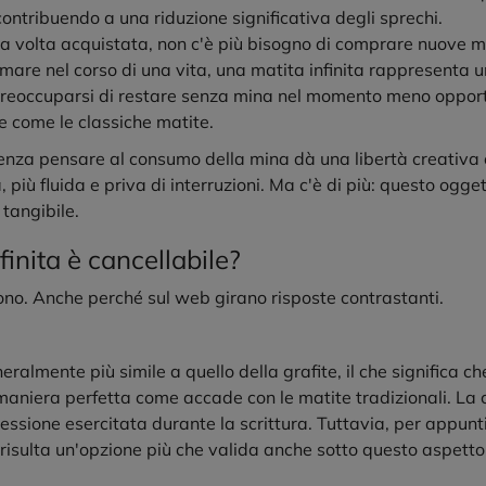
ntribuendo a una riduzione significativa degli sprechi.
na volta acquistata, non c'è più bisogno di comprare nuove m
mare nel corso di una vita, una matita infinita rappresenta 
 preoccuparsi di restare senza mina nel momento meno opport
e come le classiche matite.
enza pensare al consumo della mina dà una libertà creativa e
 più fluida e priva di interruzioni. Ma c'è di più: questo ogget
tangibile.
finita è cancellabile?
dono. Anche perché sul web girano risposte contrastanti.
eneralmente più simile a quello della grafite, il che significa c
aniera perfetta come accade con le matite tradizionali. La c
pressione esercitata durante la scrittura. Tuttavia, per appunti
 risulta un'opzione più che valida anche sotto questo aspetto