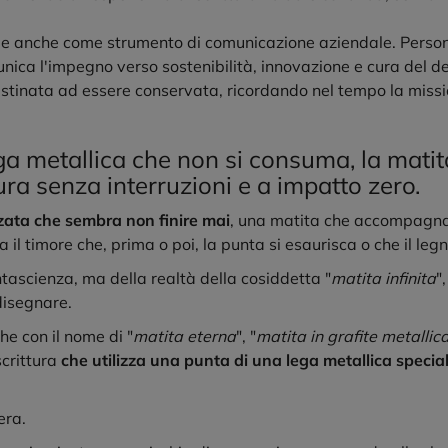
ngue anche come strumento di comunicazione aziendale. Person
ica l'impegno verso sostenibilità, innovazione e cura del de
destinata ad essere conservata, ricordando nel tempo la missio
ga metallica che non si consuma, la matita
ura senza interruzioni e a impatto zero.
zata
che sembra non finire mai
, una matita che accompagna 
 il timore che, prima o poi, la punta si esaurisca o che il leg
ntascienza, ma della realtà della cosiddetta "
matita infinita
"
disegnare.
he con il nome di "
matita eterna
", "
matita in grafite metallic
scrittura
che utilizza una punta di una lega metallica special
era.