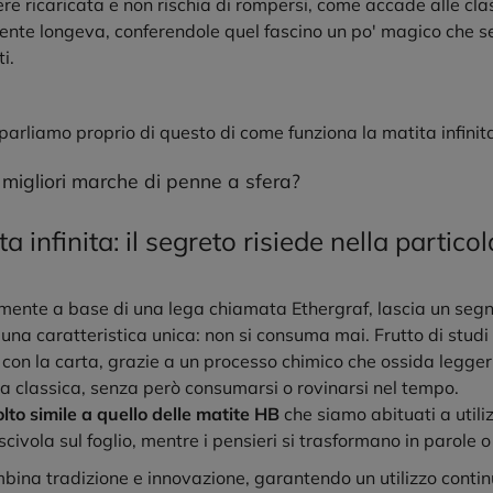
ere ricaricata e non rischia di rompersi, come accade alle cl
ente longeva, conferendole quel fascino un po' magico che s
i.
parliamo proprio di questo di come funziona la
matita infinit
 migliori marche di penne a sfera?
 infinita: il segreto risiede nella partico
mente a base di una lega chiamata Ethergraf, lascia un segno 
una caratteristica unica: non si consuma mai. Frutto di studi
o con la carta, grazie a un processo chimico che ossida legge
ita classica, senza però consumarsi o rovinarsi nel tempo.
lto simile a quello delle matite HB
che siamo abituati a utiliz
scivola sul foglio, mentre i pensieri si trasformano in parole 
ina tradizione e innovazione, garantendo un utilizzo contin