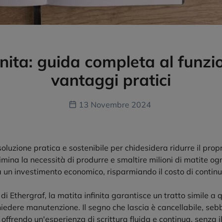
inita: guida completa al funz
vantaggi pratici
13 Novembre 2024
 soluzione pratica e sostenibile per chidesidera ridurre il pr
limina la necessità di produrre e smaltire milioni di matite og
a un investimento economico, risparmiando il costo di continue
i Ethergraf, la matita infinita garantisce un tratto simile a q
iedere manutenzione. Il segno che lascia è cancellabile, seb
, offrendo un'esperienza di scrittura fluida e continua, senza 