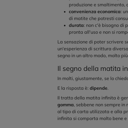
produzione e smaltimento, co
convenienza economica
: u
di matite che potresti consu
durata
: non c'è bisogno di
pronta all'uso e non si romp
La sensazione di poter scrivere s
un'esperienza di scrittura diversa,
segno in un altro modo, molto più 
Il segno della matita in
In molti, giustamente, se lo chie
E la risposta è:
dipende
.
Il tratto della matita infinita è g
gomma
, sebbene non sempre in m
al tipo di carta utilizzata e alla 
infinita si comporta molto bene e