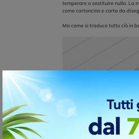
temperare o sostituire nulla. La m
come cartoncino e carta da disegn
Ma come si traduce tutto ciò in be