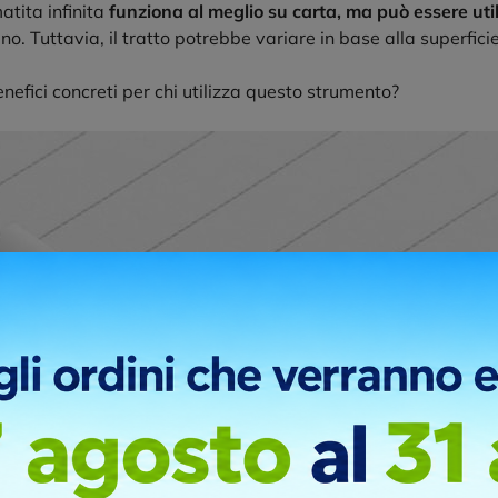
atita infinita
funziona al meglio su carta, ma può essere util
o. Tuttavia, il tratto potrebbe variare in base alla superfici
nefici concreti per chi utilizza questo strumento?