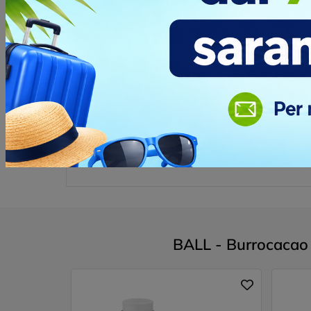
Opinione dei clienti
Devi
accedere
per poter scrivere la tua op
BALL - Burrocacao p