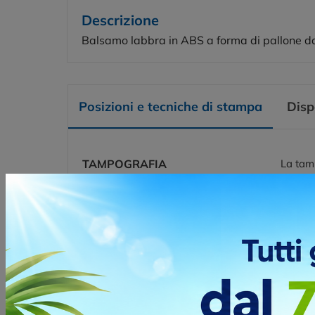
Descrizione
Balsamo labbra in ABS a forma di pallone da
Posizioni e tecniche di stampa
Disp
TAMPOGRAFIA
La tamp
o irreg
prodott
Posizio
S