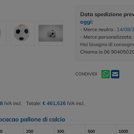
Data spedizione pre
oggi
:
- Merce neutra :
14/08/
- Merce personalizzata 
Hai bisogno di consegne
Chiama lo 06 9040502
CONDIVIDI
38
IVA incl.
Totale:
€ 461,526
IVA incl.
ocacao pallone di calcio
0
200
300
500
1000