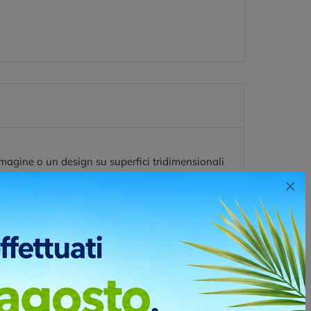
magine o un design su superfici tridimensionali
i. Questa tecnica di stampa è spesso utilizzata per
×
i articoli.