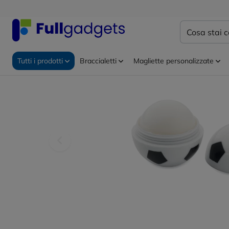
Home
Gadget personalizzati
Estetica e benessere
Tutti i prodotti
Braccialetti
Magliette personalizzate