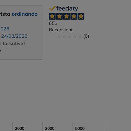
vista
ordinando
653
2026
Recensioni
:
24/08/2026
(0)
 tassative?
0
2000
3000
5000