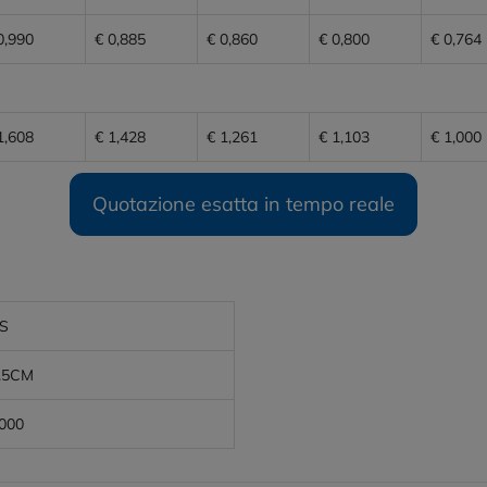
0,990
€ 0,885
€ 0,860
€ 0,800
€ 0,764
1,608
€ 1,428
€ 1,261
€ 1,103
€ 1,000
Quotazione esatta in tempo reale
S
.5CM
0000