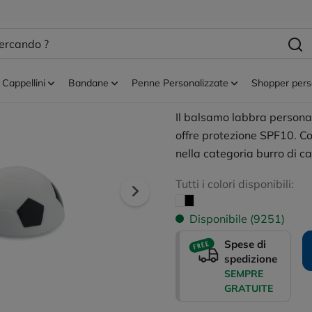
Burro di cacao
BALL - Burrocac
calcio
Cappellini
Bandane
Penne Personalizzate
Shopper pers
Il balsamo labbra personal
offre protezione SPF10. Co
nella categoria burro di c
Tutti i colori disponibili:
Disponibile (9251)
Spese di
spedizione
SEMPRE
GRATUITE