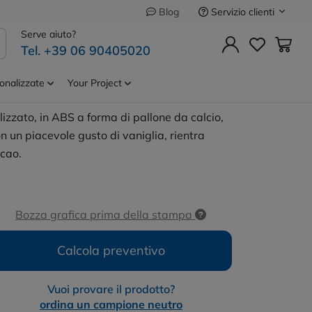
Servizio clienti
Blog
Precedente
Successivo
Serve aiuto?
Tel. +39 06 90405020
ao pallone di
Cod.
MO2213
onalizzate
Your Project
izzato, in ABS a forma di pallone da calcio,
n un piacevole gusto di vaniglia, rientra
acao.
Bozza grafica prima della stampa
Calcola preventivo
Vuoi provare il prodotto?
ordina un campione neutro