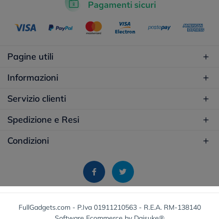
Pagine utili
Informazioni
Servizio clienti
Spedizione e Resi
Condizioni
FullGadgets.com - P.Iva 01911210563 - R.E.A. RM-138140
Software Ecommerce
by Daisuke®