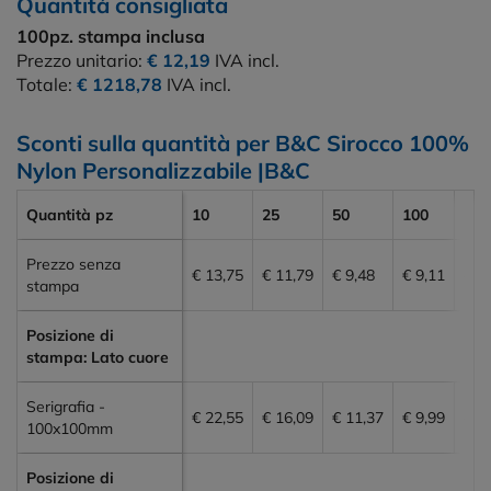
Quantità consigliata
100pz.
stampa inclusa
Prezzo unitario:
€ 12,19
IVA incl.
Totale:
€ 1218,78
IVA incl.
Sconti sulla quantità per B&C Sirocco 100%
Nylon Personalizzabile |B&C
Quantità pz
10
25
50
100
200
Prezzo senza
€ 13,75
€ 11,79
€ 9,48
€ 9,11
€ 8
stampa
Posizione di
stampa: Lato cuore
Serigrafia -
€ 22,55
€ 16,09
€ 11,37
€ 9,99
€ 9
100x100mm
Posizione di