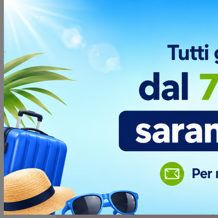
che sar
dettagl
promoz
Posizio
F
Opinione dei clienti
Devi
accedere
per poter scrivere la tua op