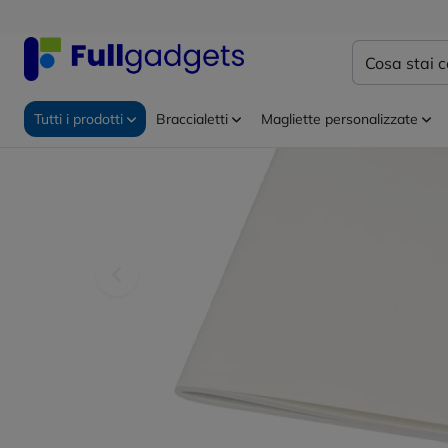
Home
Taccuini personalizzati
Quaderni personalizz
Tutti i prodotti
Braccialetti
Magliette personalizzate