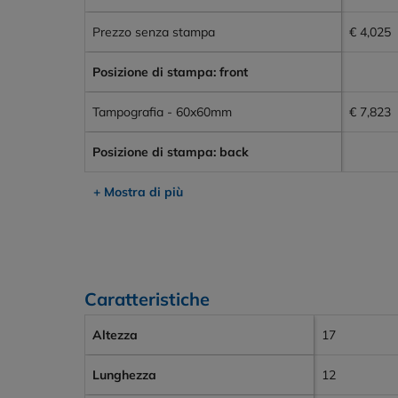
Prezzo senza stampa
€ 4,025
Posizione di stampa: front
Tampografia - 60x60mm
€ 7,823
Posizione di stampa: back
+ Mostra di più
Caratteristiche
Altezza
17
Lunghezza
12