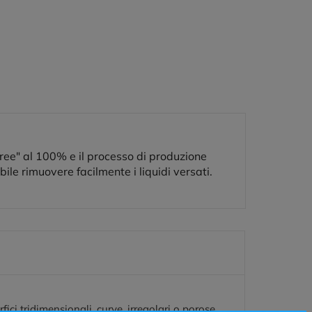
free" al 100% e il processo di produzione
ile rimuovere facilmente i liquidi versati.
i tridimensionali, curve, irregolari o porose,