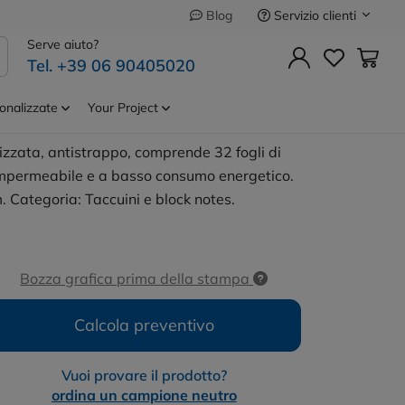
Servizio clienti
Blog
Precedente
Successivo
Serve aiuto?
Tel. +39 06 90405020
n carta di
Cod.
107814
onalizzate
Your Project
zzata, antistrappo, comprende 32 fogli di
, impermeabile e a basso consumo energetico.
 Categoria: Taccuini e block notes.
Bozza grafica prima della stampa
Calcola preventivo
Vuoi provare il prodotto?
ordina un campione neutro