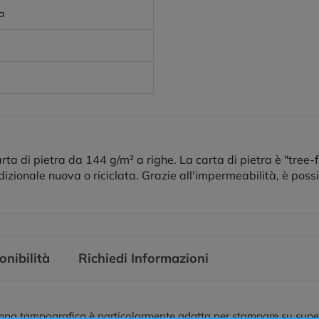
a
ta di pietra da 144 g/m² a righe. La carta di pietra è "tree-
izionale nuova o riciclata. Grazie all'impermeabilità, è possib
onibilità
Richiedi Informazioni
pa tampografica è particolarmente adatta per stampare su superfic