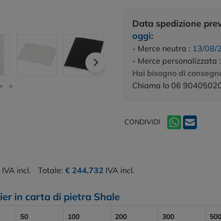
Data spedizione pre
oggi
:
- Merce neutra :
13/08/
- Merce personalizzata 
Hai bisogno di consegne
Chiama lo 06 9040502
CONDIVIDI
IVA incl.
Totale:
€ 244,732
IVA incl.
er in carta di pietra Shale
50
100
200
300
50