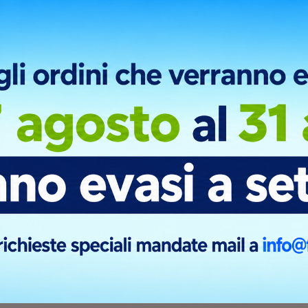
ebbero difficili o impossibili da stampare con altre tecniche di sta
i precisi, rendendola una scelta preferita per personalizzare una 
ionali.
ni di stampa
RONT
BACK
inione.