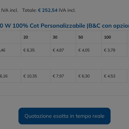
IVA incl.
Totale:
€ 252,54
IVA incl.
50 W 100% Cot Personalizzabile |B&C con opzion
20
30
50
100
,46
€ 6,35
€ 4,87
€ 4,05
€ 3,78
6,16
€ 10,35
€ 7,97
€ 6,30
€ 4,53
Quotazione esatta in tempo reale