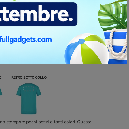
r la stampa di tessuti quando il logo da
ato finale di quetsa stampa dipende molto anche
O
RETRO SOTTO COLLO
no stampare pochi pezzi a tanti colori. Questo