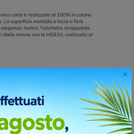
anica corta è realizzata al 100% in cotone
 La superficie morbida e liscia ti farà
i eleganza. Inoltre, l'etichetta strappabile
ti dalla massa con la HG610, realizzata al
×
ssuti e oggetti dedicati alla promozione alla
 su quelli leggermente concavi e, a seconda della
i di due o più colori.
O
RETRO SOTTO COLLO