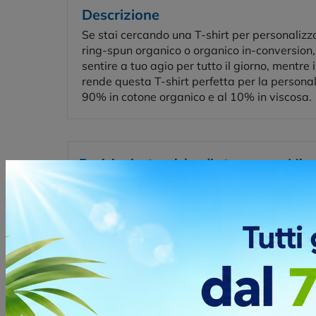
Descrizione
Se stai cercando una T-shirt per personalizza
ring-spun organico o organico in-conversion, p
sentire a tuo agio per tutto il giorno, mentre 
rende questa T-shirt perfetta per la persona
90% in cotone organico e al 10% in viscosa.
Posizioni e tecniche di stampa
Misu
SERIGRAFIA
La stam
moda, a
richies
Posizio
F