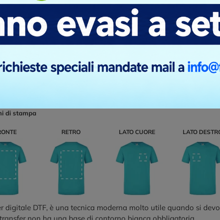
pa serigrafica in quadricormia è la tecnica normalmente usata pe
e è composto da più di 5 colori e con molte sfumature. Il risult
e che ci viene fornito se in alta definizione.
ni di stampa
RONTE
RETRO
LATO CUORE
LATO DESTR
r digitale DTF, è una tecnica moderna molto utile quando si devo
 transfer non ha una base di contorno bianca obbligatoria.