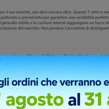
re il tuo marchio, non devi cercare oltre. Questa T-shirt a m
ettinato e preristretto per garantire una vestibilità perfetta.
il girocollo sottile e le cuciture laterali aggiungono un tocco d
lizzazione del marchio. Non perdere l'occasione di distinguer
re taglie
Disponibilità
Richiedi Informazioni
pa serigrafica è la tecnica normalmente usata per la stampa di te
l lavoro e allo sport. Ha un’ottima resa sia su supporti piani che
ta, permette di ottenere stampe artistiche a tinte piatte, con incastr
ni di stampa
RONTE
RETRO
LATO CUORE
LATO DESTR