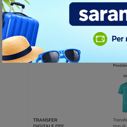
SERIGRAFIA -
La stam
QUADRICROMIA
stampar
dal fil
Posizio
F
TRANSFER
Transfe
DIGITALE DTF
tipo di