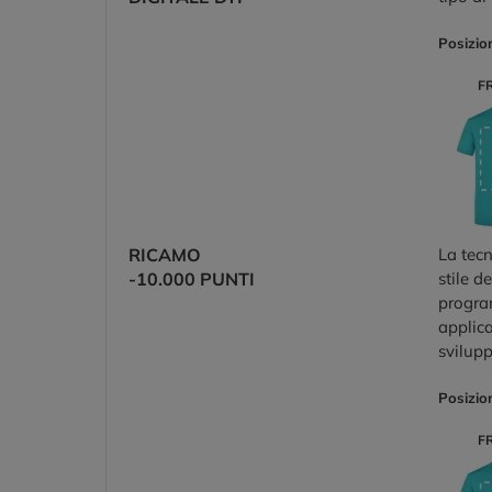
Posizio
F
RICAMO
La tecn
-10.000 PUNTI
stile d
program
applica
svilup
Posizio
F