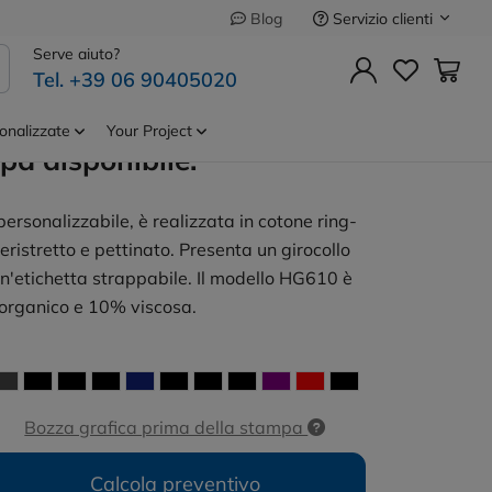
Servizio clienti
Blog
Precedente
Successivo
Serve aiuto?
Tel. +39 06 90405020
W 100% Cot
Cod.
BCTW02B
e |B&C con
onalizzate
Your Project
pa disponibile.
ersonalizzabile, è realizzata in cotone ring-
ristretto e pettinato. Presenta un girocollo
e un'etichetta strappabile. Il modello HG610 è
rganico e 10% viscosa.
Bozza grafica prima della stampa
Calcola preventivo