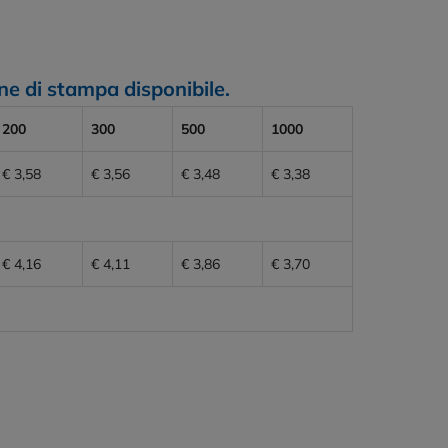
e di stampa disponibile.
200
300
500
1000
€ 3,58
€ 3,56
€ 3,48
€ 3,38
€ 4,16
€ 4,11
€ 3,86
€ 3,70