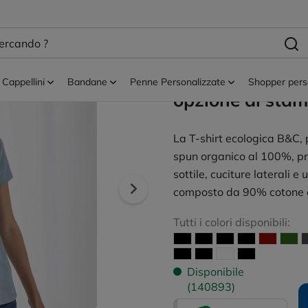
 ecologico
T-shirt ecologiche
Organic E150 
Personalizzabil
Cappellini
Bandane
Penne Personalizzate
Shopper pers
opzione di stam
La T-shirt ecologica B&C, p
spun organico al 100%, pre
sottile, cuciture laterali 
composto da 90% cotone o
Tutti i colori disponibili:
Disponibile
(140893)