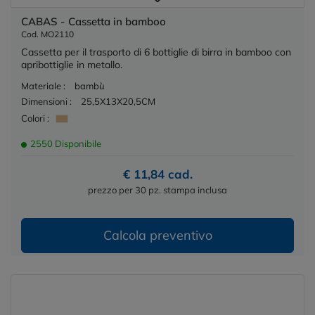
CABAS - Cassetta in bamboo
Cod. MO2110
Cassetta per il trasporto di 6 bottiglie di birra in bamboo con
apribottiglie in metallo.
Materiale :
bambù
Dimensioni :
25,5X13X20,5CM
Colori :
2550 Disponibile
€ 11,84 cad.
prezzo per 30 pz. stampa inclusa
Calcola preventivo